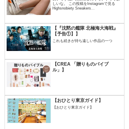
しいな。 この投稿をInstagramで見る
Highsnobiety Sneakers
#HSKicks(@highsnobietysneakers)がシ
ェアした投稿
【『沈黙の艦隊 北極海大海戦』
【予告①】】
これも続きが待ち遠しい作品の一つ
【CREA 「贈りものバイブ
ル」】
【おひとり東京ガイド】
【おひとり東京ガイド】