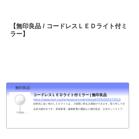
【無印良品 / コードレスＬＥＤライト付ミ
ラー】
無印良品
コードレスＬＥＤライト付ミラー | 無印良品
https://www.muji.com/jp/ja/store/cmdty/detail/4550584373510
自然光に近い色のＬＥＤライトは、３段階に明るさ調節ができます。取り外しでき
る拡大鏡付きです。美容家電・健康家電の通販なら無印良品 公式ネットストア。