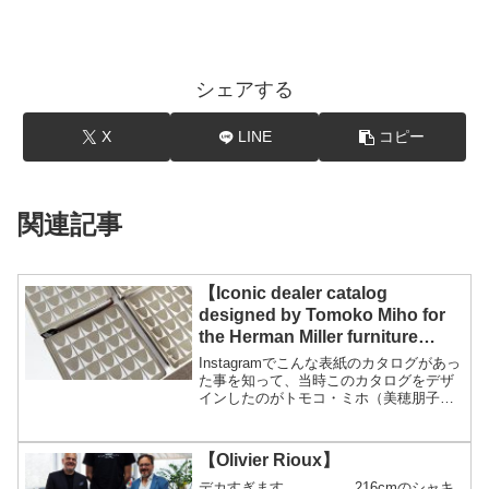
シェアする
X
LINE
コピー
関連記事
【Iconic dealer catalog
designed by Tomoko Miho for
the Herman Miller furniture
company, 1964.】
Instagramでこんな表紙のカタログがあっ
た事を知って、当時このカタログをデザ
インしたのがトモコ・ミホ（美穂朋子）
さんという日系アメリカ人だという事を
初めて知りました。インテリアの仕事を
して長いですがトモコ・ミホさんという
【Olivier Rioux】
存在を知りませ...
デカすぎます。。。。。216cmのシャキ