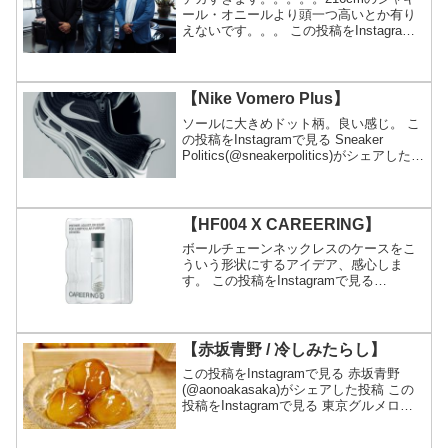
ール・オニールより頭一つ高いとか有り
えないです。。。 この投稿をInstagram
で見る Athletes In Power Sports
Management(@athletesinpower)がシ...
【Nike Vomero Plus】
ソールに大きめドット柄。良い感じ。 こ
の投稿をInstagramで見る Sneaker
Politics(@sneakerpolitics)がシェアした投
稿
【HF004 X CAREERING】
ボールチェーンネックレスのケースをこ
ういう形状にするアイデア、感心しま
す。 この投稿をInstagramで見る
CAREERING(@careering.jp)がシェアし
た投稿
【赤坂青野 / 冷しみたらし】
この投稿をInstagramで見る 赤坂青野
(@aonoakasaka)がシェアした投稿 この
投稿をInstagramで見る 東京グルメログ
(@tokyo.gourmet.log_)がシェアした投稿