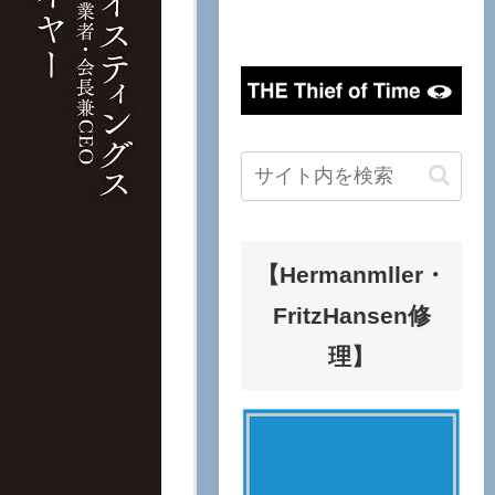
【Hermanmller・
FritzHansen修
理】