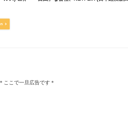
on
＊ここで一旦広告です＊