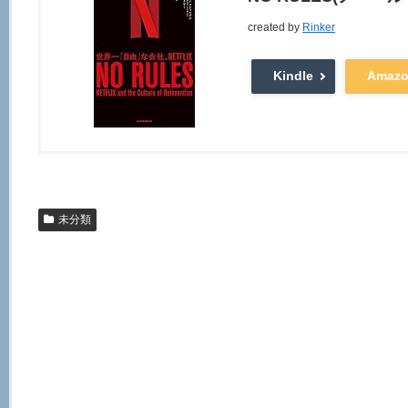
created by
Rinker
Kindle
Amaz
未分類