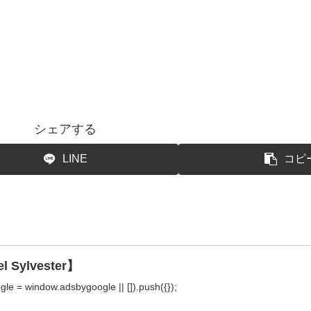
シェアする
LINE
コピ
el Sylvester】
indow.adsbygoogle || []).push({});