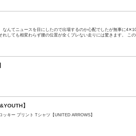
】
、なんてニュースを目にしたので出場するのか心配でしたが無事に4✕10
れしても相変わらず腰の位置が全くブレない走りには驚きます。 この投稿を
2】
TY&YOUTH】
 フロッキー プリント Tシャツ【UNITED ARROWS】