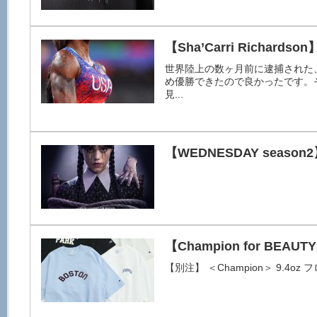
【Sha’Carri Richardson
世界陸上の数ヶ月前に逮捕された
め優勝できたので良かったです。そ
見...
【WEDNESDAY season
【Champion for BEAU
【別注】 ＜Champion＞ 9.4oz