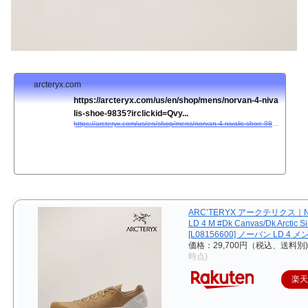
arcteryx.com
https://arcteryx.com/us/en/shop/mens/norvan-4-niva
lis-shoe-9835?irclickid=Qvy...
https://arcteryx.com/us/en/shop/mens/norvan-4-nivalis-shoe-9835?irclickid=QvywtsUOaxycWDXUfwWQMQMPUkpw3Q2w41Gy2o0&#038;#038;sharedid=hiconsumption.com&#038;#038;irpid=10078&#038;#038;cmpid=af|&quot;EU&quot;,&quot;Subnetwork&quot;|10078|impact|24493|1991772&#038;#038;irgwc=1&#038;#038;UTM_Source=Affiliate&#038;#038;UTM_Medium=10078&#038;#038;UTM_Campaign=Performance&#038;#038;UTM_Content=&#038;#038;UTM_Ad=Online+Tracking+Link
ARC’TERYX アークテリクス｜N
LD 4 M #Dk Canvas/Dk Arctic Si
[L08156600] ノーバン LD 4 メ
価格：29,700円（税込、送料別)
時点)
楽