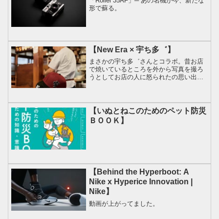
「Rollei 35AF」─ あの名機が今、新たな
形で蘇る。
【New Era × 宇ち多゛】
まさかの宇ち多゛さんとコラボ。昔お店
で焼いているところを外から写真を撮ろ
うとしてお店の人に怒られたの思い出し
ました。 この投稿をInstagramで見る
FASHIONSNAP(@fashionsnapcom)がシ
ェアした投稿
【いぬとねこのためのペット防災
ＢＯＯＫ】
【Behind the Hyperboot: A
Nike x Hyperice Innovation |
Nike】
動画が上がってました。