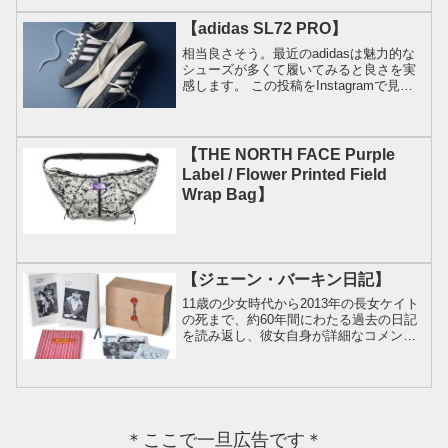
【adidas SL72 PRO】
相当良さそう。最近のadidasは魅力的な
シューズが多くて履いてみると良さを実
感します。 この投稿をInstagramで見る
Elliot Page(@elliotpagesneakers)がシェ
アした投稿
【THE NORTH FACE Purple
Label / Flower Printed Field
Wrap Bag】
【ジェーン・バーキン日記】
11歳の少女時代から2013年の長女ケイト
の死まで、約60年間にわたる過去の日記
を読み返し、彼女自身が詳細なコメント
や註釈を大幅に追記することで、単なる
日記を超えた「自伝」として完成した本
書。この日記からは、女優、歌手、ファ
ッションアイコン...
＊ここで一旦広告です＊