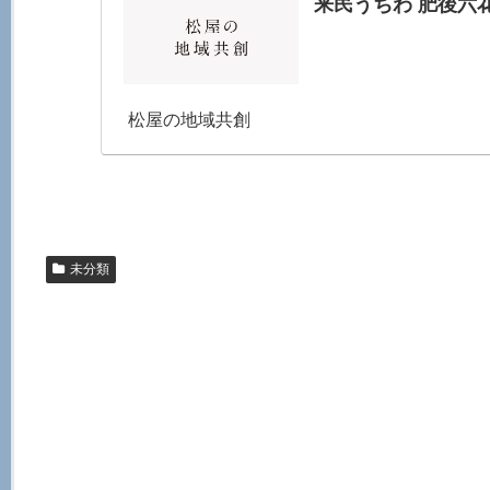
来民うちわ 肥後六花
松屋の地域共創
未分類