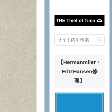
【Hermanmller・
FritzHansen修
理】