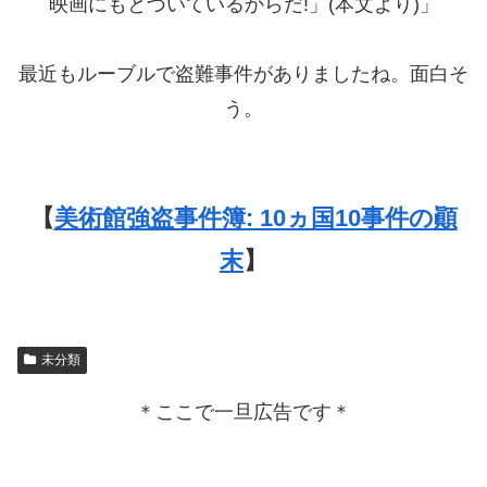
映画にもとづいているからだ!」(本文より)」
最近もルーブルで盗難事件がありましたね。面白そ
う。
【
美術館強盗事件簿: 10ヵ国10事件の顚
末
】
未分類
＊ここで一旦広告です＊