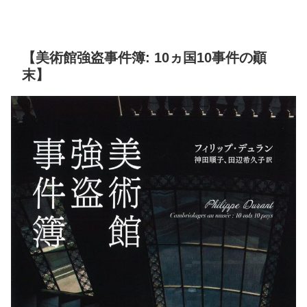
【美術館強盗事件簿: 10ヵ国10事件の顚
末】