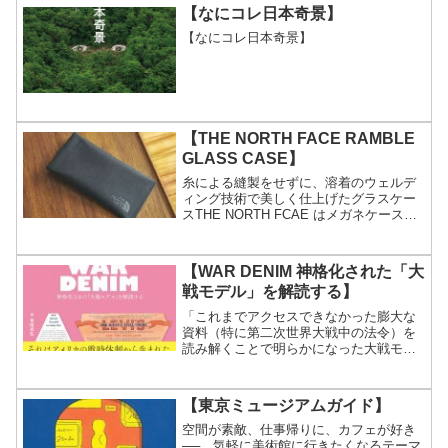
【なにコレ日本奇景】
【なにコレ日本奇景】
【THE NORTH FACE RAMBLE
GLASS CASE】
糸による縫製をせずに、溶着のウェルデ
ィング技術で美しく仕上げたグラスケー
スTHE NORTH FCAE はメガネケースも
作っているんですね。知りませんでし
た。ザ・ノース・フェイス ノースフェイ
ス ランブルグラスケース THE NORTH
【WAR DENIM 神格化された「大
F...
戦モデル」を解読する】
「これまでアクセスできなかった膨大な
資料（特に第二次世界大戦中の法令）を
読み解くことで明らかになった大戦モデ
ルの全貌を、貴重なヴィンテージデニム
や豊富な図版と共にお届けいたします。
また今回はリーバイ社以外の製品の変遷
【東京ミュージアムガイド】
や、ジーンズ以外のジャケ...
空間が素敵、仕事帰りに、カフェが好き
──。気軽に美術館に行きたくなるテーマ