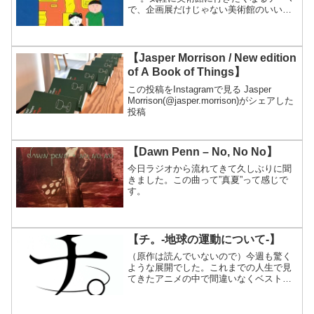
で、企画展だけじゃない美術館のいいと
ころを詳しくご紹介。
【Jasper Morrison / New edition
of A Book of Things】
この投稿をInstagramで見る Jasper
Morrison(@jasper.morrison)がシェアした
投稿
【Dawn Penn – No, No No】
今日ラジオから流れてきて久しぶりに聞
きました。この曲って”真夏”って感じで
す。
【チ。-地球の運動について-】
（原作は読んでいないので）今週も驚く
ような展開でした。これまでの人生で見
てきたアニメの中で間違いなくベスト３
に入ります。