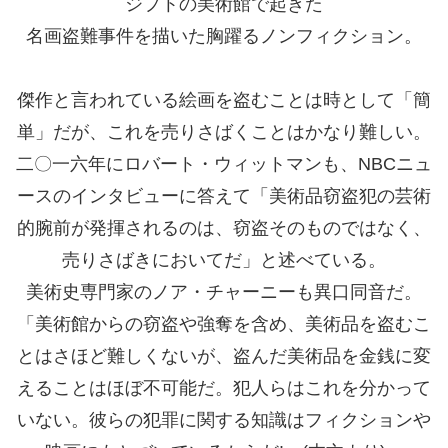
ジプトの美術館で起きた
名画盗難事件を描いた胸躍るノンフィクション。
傑作と言われている絵画を盗むことは時として「簡
単」だが、これを売りさばくことはかなり難しい。
二〇一六年にロバート・ウィットマンも、NBCニュ
ースのインタビューに答えて「美術品窃盗犯の芸術
的腕前が発揮されるのは、窃盗そのものではなく、
売りさばきにおいてだ」と述べている。
美術史専門家のノア・チャーニーも異口同音だ。
「美術館からの窃盗や強奪を含め、美術品を盗むこ
とはさほど難しくないが、盗んだ美術品を金銭に変
えることはほぼ不可能だ。犯人らはこれを分かって
いない。彼らの犯罪に関する知識はフィクションや