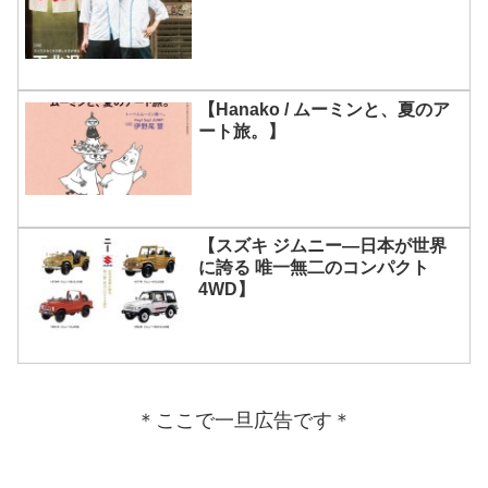
【Hanako / ムーミンと、夏のア
ート旅。】
【スズキ ジムニー―日本が世界
に誇る 唯一無二のコンパクト
4WD】
＊ここで一旦広告です＊