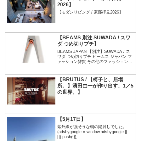
2026】
【モダンリビング / 豪邸拝見2026】
【BEAMS 別注 SUWADA / スワ
ダ つめ切りプチ】
BEAMS JAPAN 【別注】SUWADA / ス
ワダ つめ切りプチ ビームス ジャパン フ
ァッション雑貨 その他のファッション雑
貨【送料無料】価格：9,350円（税込、送
料無料) (2026/5/26時点) 楽天で購入
【SUWADA公...
【BRUTUS / 【椅子と、居場
所。】濱田由一が作り出す、1／5
の世界。】
【5月17日】
紫外線が強そうな朝の陽射しでした。
(adsbygoogle = window.adsbygoogle ||
[]).push({});