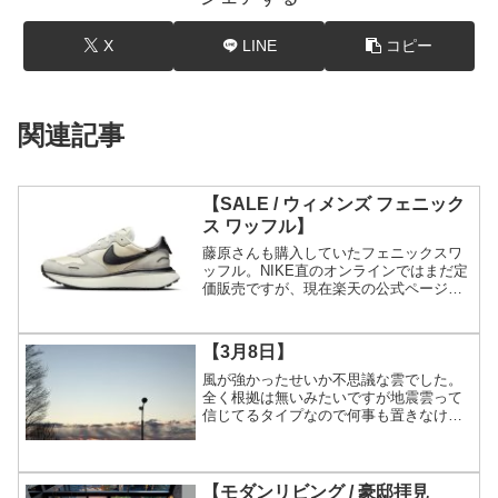
X
LINE
コピー
関連記事
【SALE / ウィメンズ フェニック
ス ワッフル】
藤原さんも購入していたフェニックスワ
ッフル。NIKE直のオンラインではまだ定
価販売ですが、現在楽天の公式ページで
はほぼ半額ですね。残念ながら男性が履
けそうなサイズは売り切れですが。。。
【期間限定価格 4.11 12:00〜4.17 9:59...
【3月8日】
風が強かったせいか不思議な雲でした。
全く根拠は無いみたいですが地震雲って
信じてるタイプなので何事も置きなけれ
ばいいけどな。
【モダンリビング / 豪邸拝見