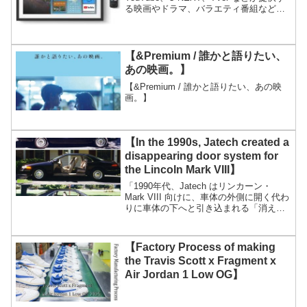
る映画やドラマ、バラエティ番組などの
様々な動画コンテンツを再生できます。
また、Fire TV機能を操作するためのリモ
コンが付属し...
【&Premium / 誰かと語りたい、
あの映画。】
【&Premium / 誰かと語りたい、あの映
画。】
【In the 1990s, Jatech created a
disappearing door system for
the Lincoln Mark VIII】
「1990年代、Jatech はリンカーン・
Mark VIII 向けに、車体の外側に開く代わ
りに車体の下へと引き込まれる「消える
ドアシステム」を開発した。この仕組み
には、Bピラーを避けるためにドアを延
長し、ガラスを引き込む必要があり、そ
【Factory Process of making
の結...
the Travis Scott x Fragment x
Air Jordan 1 Low OG】