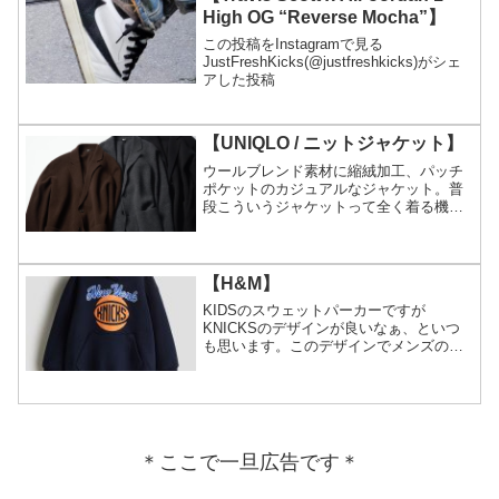
High OG “Reverse Mocha”】
この投稿をInstagramで見る
JustFreshKicks(@justfreshkicks)がシェ
アした投稿
【UNIQLO / ニットジャケット】
ウールブレンド素材に縮絨加工、パッチ
ポケットのカジュアルなジャケット。普
段こういうジャケットって全く着る機会
が全く無いですが着てみたくなりまし
た。
【H&M】
KIDSのスウェットパーカーですが
KNICKSのデザインが良いなぁ、といつ
も思います。このデザインでメンズのク
ルーネック出して欲しいなぁ。（バスケ
ットボールのイボイボは要らないですけ
ど）
＊ここで一旦広告です＊