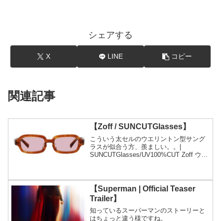
シェアする
X
LINE
コピー
関連記事
【Zoff / SUNCUTGlasses】
こういう太セルのウエリントン型サング
ラスが似合う方、羨ましい。。|
SUNCUTGlasses/UV100%CUT Zoff ウエ
リントン型 サングラス (ブラウン(デミ
柄)) カラーレンズ 太縁フレーム おしゃれ
紫外線対策 UVカット ...
【Superman | Official Teaser
Trailer】
知っているスーパーマンのストーリーと
はちょっと違う様ですね。