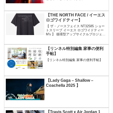
【THE NORTH FACE / イーエス
ロゴワイドティー】
【 ザ・ノースフェイス NT32585 ショー
トスリーブ イーエス ロゴワイドティー
M's 】 循環型アップサイクルプロジェク
ト「EXPLORE SOURCE」を採用したグ
ラフィックT価格：5,544円（税込、送料
別) (2026/5/2...
【リンネル特別編集 家事の便利
手帖】
【リンネル特別編集 家事の便利手帖】
【Lady Gaga – Shallow –
Coachella 2025 】
【Travis Scott x Air Jordan 1