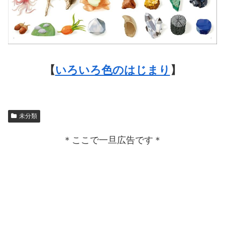
【
いろいろ色のはじまり
】
未分類
＊ここで一旦広告です＊