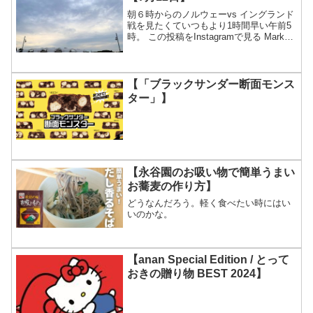
朝６時からのノルウェーvs イングランド
戦を見たくていつもより1時間早い午前5
時。 この投稿をInstagramで見る Markus
Magnusson(@motionmarkus)がシェアし
た投稿
【「ブラックサンダー断面モンス
ター」】
【永谷園のお吸い物で簡単うまい
お蕎麦の作り方】
どうなんだろう。軽く食べたい時にはい
いのかな。
【anan Special Edition / とって
おきの贈り物 BEST 2024】