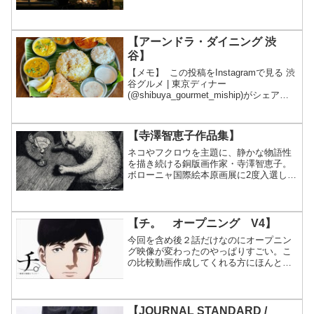
助｜ 魅惑の東京グルメ•スポット
(@mogsuke_tokyo)がシェアした投稿
【アーンドラ・ダイニング 渋
谷】
【メモ】 この投稿をInstagramで見る 渋
谷グルメ | 東京ディナー
(@shibuya_gourmet_miship)がシェアし
た投稿
【寺澤智恵子作品集】
ネコやフクロウを主題に、静かな物語性
を描き続ける銅版画作家・寺澤智恵子。
ボローニャ国際絵本原画展に2度入選した
作品世界を、128ページオールカラーで収
録した初作品集。【寺澤智恵子作品集】
【チ。 オープニング V4】
今回を含め後２話だけなのにオープニン
グ映像が変わったのやっぱりすごい。こ
の比較動画作成してくれる方にほんと、
感謝です。
【JOURNAL STANDARD /