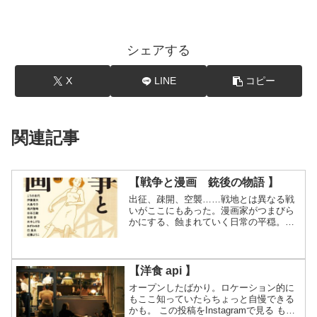
シェアする
X
LINE
コピー
関連記事
【戦争と漫画 銃後の物語 】
出征、疎開、空襲……戦地とは異なる戦
いがここにもあった。漫画家がつまびら
かにする、蝕まれていく日常の平穏。戦
後80周年の精選アンソロジー。
【洋食 api 】
オープンしたばかり。ロケーション的に
もここ知っていたらちょっと自慢できる
かも。 この投稿をInstagramで見る もぐ