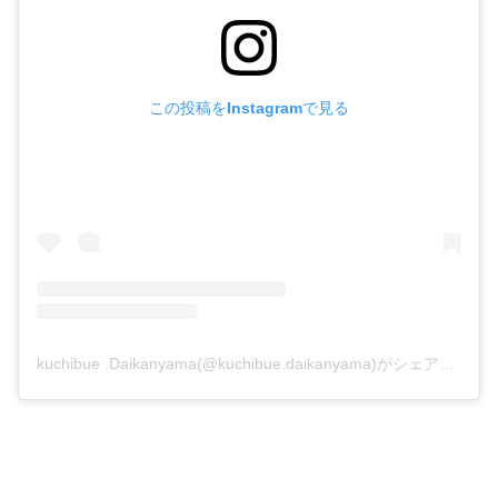
この投稿をInstagramで見る
kuchibue .Daikanyama(@kuchibue.daikanyama)がシェアした投稿