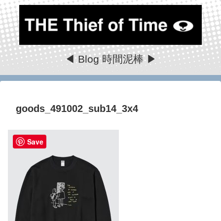
◀ Blog 時間泥棒 ▶
goods_491002_sub14_3x4
Save