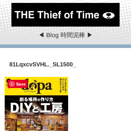
◀ Blog 時間泥棒 ▶
81LqxcvSVHL._SL1500_
Save