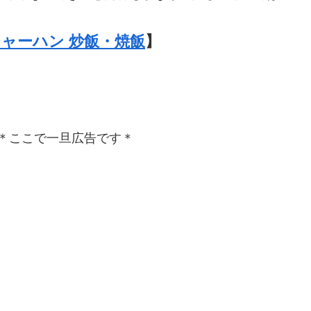
ャーハン 炒飯・焼飯
】
＊ここで一旦広告です＊