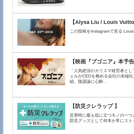
【Alysa Liu / Louis Vuit
この投稿をInstagramで見る Louis Vuit
【映画『ブゴニア』本予
「人気絶頂のカリスマ経営者とし
ェルがCEOを務める会社の末端
組。陰謀論に心酔...
【防災クレラップ 】
災害時に最も役に立つモノの一つ
防災グッズとして何本か常にストッ