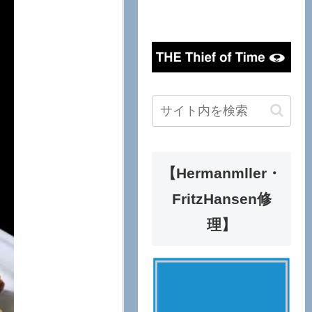
【Hermanmller・
FritzHansen修
理】