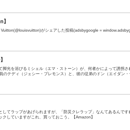
ton】
ton(@louisvuitton)がシェアした投稿(adsbygoogle = window.adsbygoogle
告】
て脚光を浴びるミシェル（エマ・ストーン）が、何者かによって誘拐さ
社員のテディ（ジェシー・プレモンス）と、彼の従弟のドン（エイダン・
としてラップがあげられますが、「防災クレラップ」なんてあるんです
クしていますがこれ、買っておこう。【Amazon】