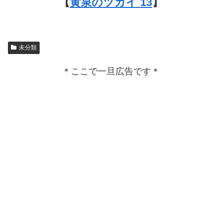
【
黄泉のツガイ 13
】
未分類
＊ここで一旦広告です＊