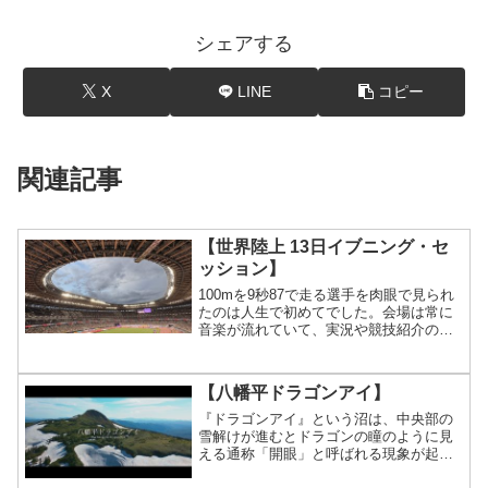
シェアする
X
LINE
コピー
関連記事
【世界陸上 13日イブニング・セ
ッション】
100mを9秒87で走る選手を肉眼で見られ
たのは人生で初めてでした。会場は常に
音楽が流れていて、実況や競技紹介のア
ナウンスが流れているんですが100mのス
タートの時にだけ音楽も止まり会場がシ
ーンと静かになってスタートになりま
【八幡平ドラゴンアイ】
す。緊張感が高ま...
『ドラゴンアイ』という沼は、中央部の
雪解けが進むとドラゴンの瞳のように見
える通称「開眼」と呼ばれる現象が起き
る不思議な沼。