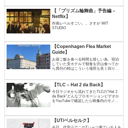
【「プリズム輪舞曲」予告編 –
Netflix】
作画レベルすごい。。さすが WIT
STUDIO
【Copenhagen Flea Market
Guide】
お昼ご飯を食べる時間も惜しい為、宿泊
していた安ホテルで朝食を沢山食べてか
ら買付の時はこういう場所も良く回りま
した。日本人のバイヤーとも良く会いま
したね。懐かしいなぁ。。 この投稿を
Instagramで見る My Vintage Guide(...
【TLC – Hat 2 da Back】
今日ラジオから流れてきたTLCの"Hat 2
da Back"どんなプロモーションビデオか
をYouTubeで確認したら映像内のモノト
ーン映像の時のCarharttとかの着こなしが
かっこよくて、今見ても全く時代を感じ
ないスタイリングでした。実...
【UT/ベルセルク】
今日、代官山でこのTシャツ着ている人を