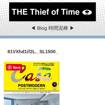
◀ Blog 時間泥棒 ▶
81VXhd1if2L._SL1500_
Save