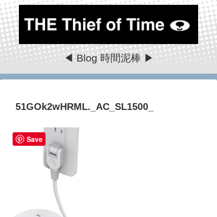
◀ Blog 時間泥棒 ▶
51GOk2wHRML._AC_SL1500_
Save