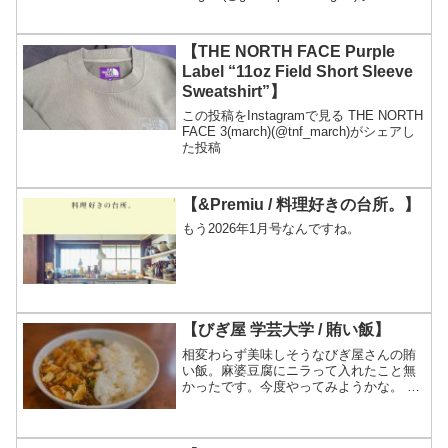
た投稿
【THE NORTH FACE Purple
Label “11oz Field Short Sleeve
Sweatshirt”】
この投稿をInstagramで見る THE NORTH
FACE 3(march)(@tnf_march)がシェアし
た投稿
【&Premiu / 料理好きの台所。】
もう2026年1月号なんですね。
【びぎ屋 学芸大学 / 賄い飯】
相変わらず美味しそうなびぎ屋さんの賄
い飯。麻婆豆腐にニラって入れたこと無
かったです。今度やってみようかな。 こ
の投稿をInstagramで見る びぎ屋 学芸
大学本店(@bigiya2009)がシェアした投稿