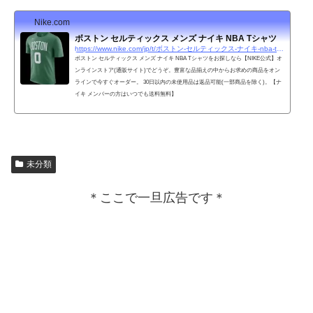
Nike.com
ボストン セルティックス メンズ ナイキ NBA Tシャツ
https://www.nike.com/jp/t/ボストン-セルティックス-ナイキ-nba-tシャツ-5D1q3S/DR6364-320
ボストン セルティックス メンズ ナイキ NBA Tシャツをお探しなら【NIKE公式】オ
ンラインストア(通販サイト)でどうぞ。豊富な品揃えの中からお求めの商品をオン
ラインで今すぐオーダー。 30日以内の未使用品は返品可能(一部商品を除く)。【ナ
イキ メンバーの方はいつでも送料無料】
未分類
＊ここで一旦広告です＊